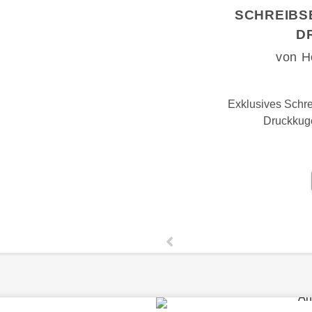
SCHREIBS
D
von H
Exklusives Schre
Druckkuge