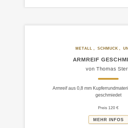
METALL
,
SCHMUCK
,
U
ARMREIF GESCHM
von Thomas Ste
Armreif aus 0,8 mm Kupferrundmateri
geschmiedet
Preis 120 €
A
MEHR INFOS
G