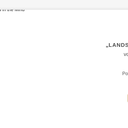
„LANDS
v
Po