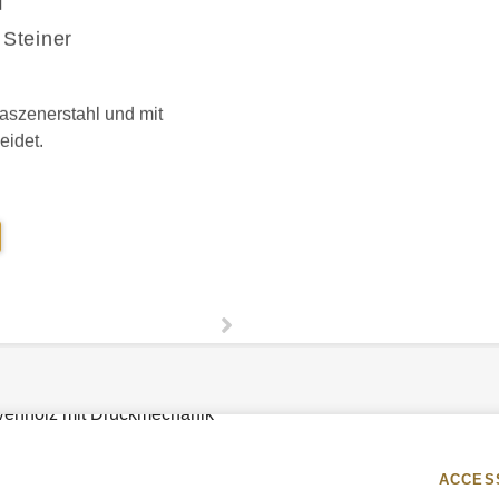
T
 Steiner
aszenerstahl und mit
eidet.
IEGELRING
US
AMASTSTAHL
ERGESTELLT
ACCES