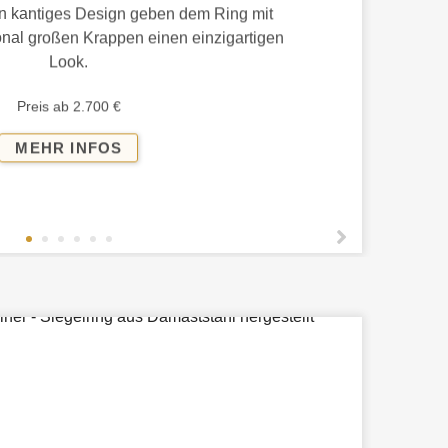
in kantiges Design geben dem Ring mit
nal großen Krappen einen einzigartigen
Look.
Preis ab 2.700 €
TURMALINRING
MEHR INFOS
750ER
WEISS &
R
OSÉ