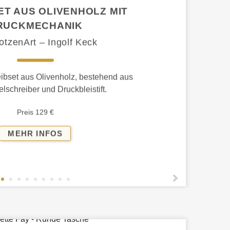
ET AUS OLIVENHOLZ MIT
RUCKMECHANIK
otzenArt – Ingolf Keck
ibset aus Olivenholz, bestehend aus
lschreiber und Druckbleistift.
Preis 129 €
SCHREIBSET
MEHR INFOS
AUS
OLIVENHOLZ
MIT
DRUCKMECHANIK