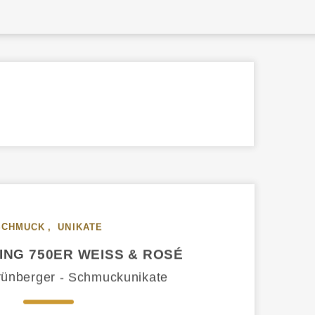
SCHMUCK
,
UNIKATE
NG 750ER WEISS & ROSÉ
rünberger - Schmuckunikate