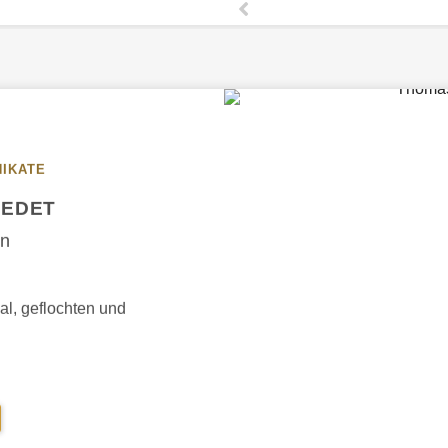
NIKATE
IEDET
rn
al, geflochten und
RMREIF
ESCHMIEDET