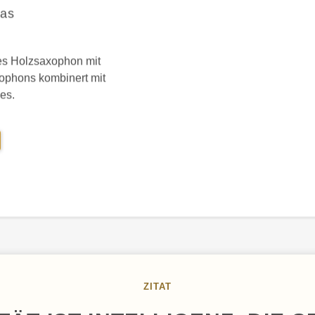
las
tes Holzsaxophon mit
xophons kombinert mit
es.
AXOPHONE
US
OLZ
ZITAT