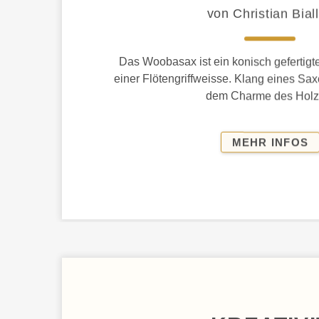
von Christian Bial
Das Woobasax ist ein konisch gefertig
einer Flötengriffweisse. Klang eines Sa
dem Charme des Holz
S
MEHR INFOS
A
H