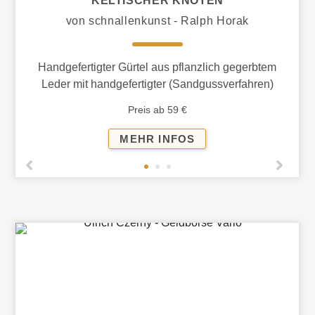
KELTISCHER KNOTEN
von schnallenkunst - Ralph Horak
Handgefertigter Gürtel aus pflanzlich gegerbtem
Leder mit handgefertigter (Sandgussverfahren)
Gürtelschnalle ´Keltischer Knoten´
Preis ab 59 €
LEDERGÜRTEL
MEHR INFOS
MIT
GÜRTELSCHNALLE
KELTISCHER
KNOTEN